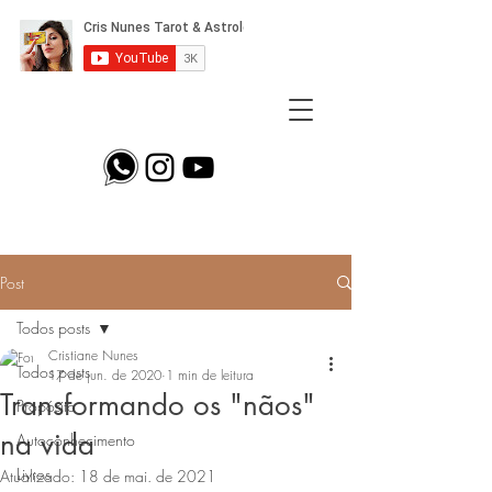
Post
Todos posts
Cristiane Nunes
Todos posts
17 de jun. de 2020
1 min de leitura
Transformando os "nãos"
Propósito
na vida
Autoconhecimento
Livros
Atualizado:
18 de mai. de 2021