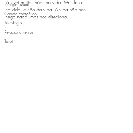
Já levei muitos nãos na vida. Mas friso: 
Energia Sexual
na vida, e não da vida. A vida não nos 
Campo Energético
nega nada, mas nos direciona.
Astrologia
Relacionamentos
Tarot