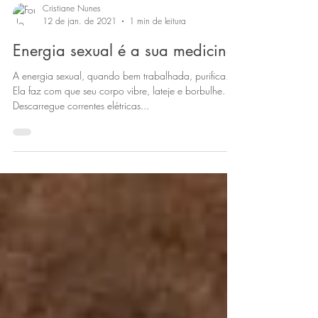
Cristiane Nunes
12 de jan. de 2021
1 min de leitura
Energia sexual é a sua medicina
A energia sexual, quando bem trabalhada, purifica.
Ela faz com que seu corpo vibre, lateje e borbulhe.
Descarregue correntes elétricas...