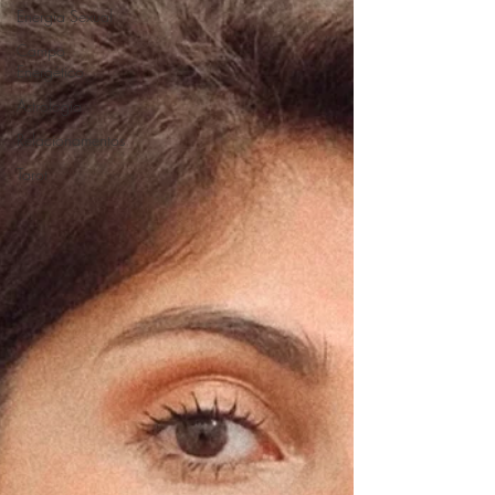
Energia Sexual
Campo
Energético
Astrologia
Relacionamentos
Tarot