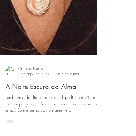
Cristiane Nunes
2 de ago. de 2021
2 min de leitura
A Noite Escura da Alma
Lembro-me do dia em que decidi pedir demissão do
meu emprego e, então, atravessei a “noite escura da
alma”. Eu me sentia completamente...